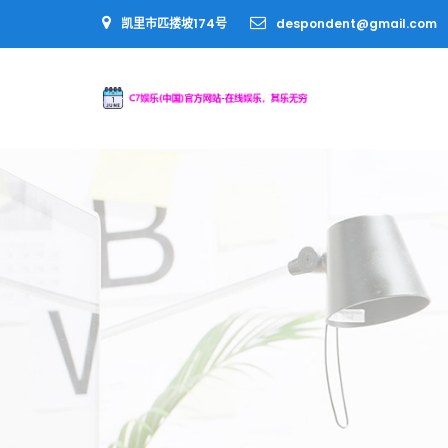
凯里市匹搂坡174号
despondent@gmail.com