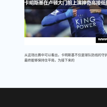
从这场比赛中可以看出，卡明斯基不仅是球队防线的守
最终能够保持住平局，为接下来的