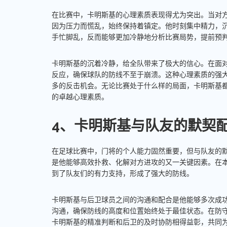
在比赛中，卡明斯基的心理素质表现得尤为突出。当对
因为压力而慌乱，始终保持着镇定。他时刻集中精力，
手忙脚乱，反而能够更加冷静地分析比赛局势，提前预
卡明斯基的沉着冷静，给全队带来了极大的信心。在面
反应，确保球队的防线不至于崩溃。这种心理素质的强
多的反击机会。无论比赛处于什么样的局面，卡明斯基
的卓越心理素质。
4、卡明斯基与队友的默契
在足球比赛中，门将的个人能力固然重要，但与队友的
是他能够高效扑救、化解对方进攻的又一关键因素。在
到了队友们的有力支持，形成了强大的防线。
卡明斯基与后卫球员之间的沟通和配合是他能够多次成
沟通，确保防线的高度和位置始终处于最佳状态。在防
卡明斯基的精准判断和后卫的及时协防相得益彰，共同