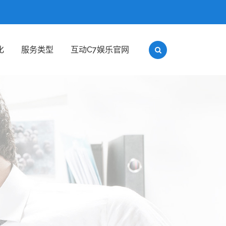
化
服务类型
互动c7娱乐官网