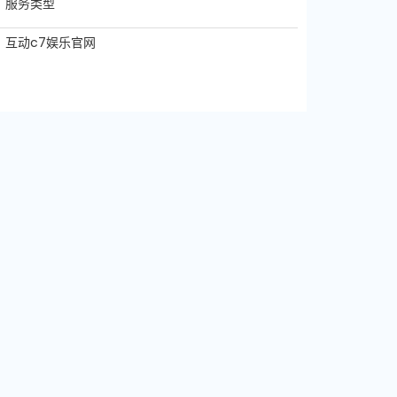
服务类型
互动c7娱乐官网