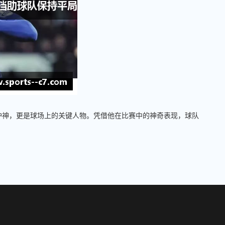
护神，更是球场上的关键人物。凭借他在比赛中的神奇表现，球队