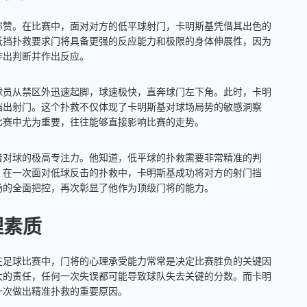
称赞。在比赛中，面对对方的低平球射门，卡明斯基凭借其出色的
低挡扑救要求门将具备更强的反应能力和极限的身体伸展性，因为
作出判断并作出反应。
球员从禁区外迅速起脚，球速极快，直奔球门左下角。此时，卡明
挡出射门。这个扑救不仅体现了卡明斯基对球场局势的敏感洞察
比赛中尤为重要，往往能够直接影响比赛的走势。
着对球的极高专注力。他知道，低平球的扑救需要非常精准的判
。在一次面对低球反击的扑救中，卡明斯基成功将对方的射门挡
场的全面把控，再次彰显了他作为顶级门将的能力。
理素质
在足球比赛中，门将的心理承受能力常常是决定比赛胜负的关键因
大的责任，任何一次失误都可能导致球队失去关键的分数。而卡明
一次做出精准扑救的重要原因。