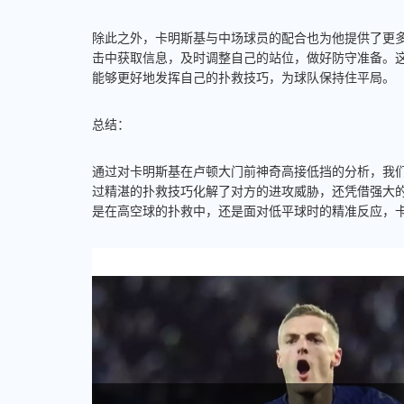
除此之外，卡明斯基与中场球员的配合也为他提供了更
击中获取信息，及时调整自己的站位，做好防守准备。
能够更好地发挥自己的扑救技巧，为球队保持住平局。
总结：
通过对卡明斯基在卢顿大门前神奇高接低挡的分析，我
过精湛的扑救技巧化解了对方的进攻威胁，还凭借强大
是在高空球的扑救中，还是面对低平球时的精准反应，