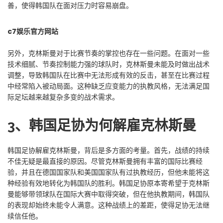
善，使得韩国队在面对压力时容易崩盘。
c7娱乐官方网站
另外，克林斯曼对于比赛节奏的掌控也存在一些问题。在面对一些
技术细腻、节奏控制能力强的球队时，克林斯曼未能及时做出战术
调整，导致韩国队在比赛中无法形成有效的反击，甚至在比赛过程
中经常陷入被动局面。这种缺乏应变能力的执教风格，无法满足国
际足坛越来越复杂多变的战术需求。
3、韩国足协为何解雇克林斯曼
韩国足协解雇克林斯曼，背后是多方面的考量。首先，战绩的持续
不佳无疑是最直接的原因。尽管克林斯曼拥有丰富的国际比赛经
验，并且在德国国家队和美国国家队有过执教经历，但他未能将这
种经验有效地转化为韩国队的胜利。韩国足协原本寄希望于克林斯
曼能够带领球队在国际大赛中取得突破，但在他执教期间，韩国队
的表现却始终未能令人满意。这种战绩上的差距，使得足协无法继
续信任他。