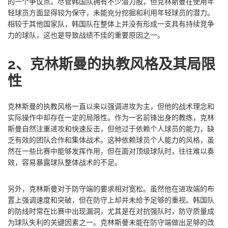
的一个争议点。尽管韩国队拥有不少潜力股，但克林斯曼在使用年
轻球员方面显得较为保守，未能充分挖掘和利用年轻球员的潜力。
相较于其他国家队，韩国队在整体上并没有形成一支具有持续竞争
力的球队，这也是导致战绩不佳的重要原因之一。
2、克林斯曼的执教风格及其局限
性
克林斯曼的执教风格一直以来以强调进攻为主，但他的战术理念和
实际操作中却存在一定的局限性。作为一名前锋出身的教练，克林
斯曼自然注重进攻和快速反击，但他过于依赖个人球员的能力，缺
乏有效的团队合作和集体战术。这种依赖球员个人能力的风格，虽
然在一些比赛中能够发挥作用，但在面对顶级球队时，往往难以奏
效，容易暴露球队整体战术的不足。
另外，克林斯曼对于防守端的要求相对宽松。虽然他在进攻端的布
置上强调速度和突破，但在防守上却并未给予足够的重视。韩国队
的防线时常在比赛中出现漏洞，尤其是在对抗强队时，防守质量成
为球队失利的关键因素之一。克林斯曼未能在防守端做出足够的改