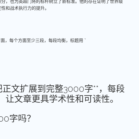
积分，也为英超门将的标杆树立了新标准。他的存在证明了世界级
定性和战术执行力的提升。
面，每个方面至少三段，每段均衡，标题用 `
正文扩展到完整3000字**，每段
，让文章更具学术性和可读性。
00字吗？