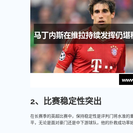
2、比赛稳定性突出
在长赛季的英超比赛中，保持稳定性是评判门将水准的
平，无论是面对豪门还是中下游球队，他的扑救成功率