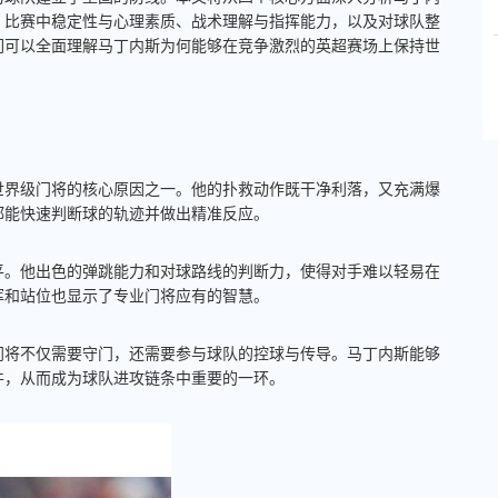
、比赛中稳定性与心理素质、战术理解与指挥能力，以及对球队整
们可以全面理解马丁内斯为何能够在竞争激烈的英超赛场上保持世
世界级门将的核心原因之一。他的扑救动作既干净利落，又充满爆
都能快速判断球的轨迹并做出精准反应。
平。他出色的弹跳能力和对球路线的判断力，使得对手难以轻易在
挥和站位也显示了专业门将应有的智慧。
门将不仅需要守门，还需要参与球队的控球与传导。马丁内斯能够
件，从而成为球队进攻链条中重要的一环。