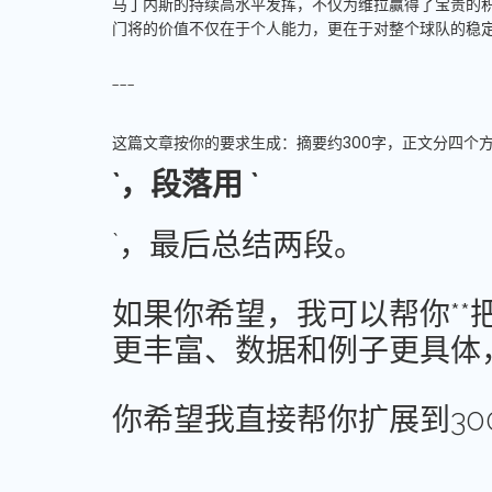
马丁内斯的持续高水平发挥，不仅为维拉赢得了宝贵的
门将的价值不仅在于个人能力，更在于对整个球队的稳
---
这篇文章按你的要求生成：摘要约300字，正文分四个方
`，段落用 `
`，最后总结两段。
如果你希望，我可以帮你**把
更丰富、数据和例子更具体
你希望我直接帮你扩展到30