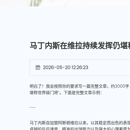
马丁内斯在维拉持续发挥仍堪
2026-05-20 12:26:23
明白了！我会按照你的要求写一篇完整文章，约3000
堪称世界级门将”。下面是完整文章示例：
---
马丁内斯自加盟阿斯顿维拉以来，以其稳定而出色的表
卓越的反应速度、精准的出球能力以及强大的心理素质