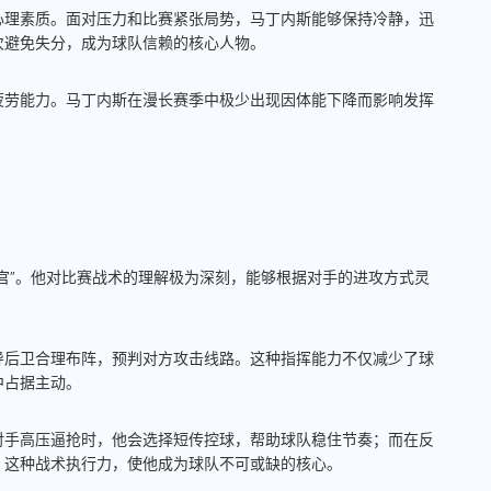
心理素质。面对压力和比赛紧张局势，马丁内斯能够保持冷静，迅
次避免失分，成为球队信赖的核心人物。
疲劳能力。马丁内斯在漫长赛季中极少出现因体能下降而影响发挥
。
官”。他对比赛战术的理解极为深刻，能够根据对手的进攻方式灵
导后卫合理布阵，预判对方攻击线路。这种指挥能力不仅减少了球
中占据主动。
对手高压逼抢时，他会选择短传控球，帮助球队稳住节奏；而在反
。这种战术执行力，使他成为球队不可或缺的核心。