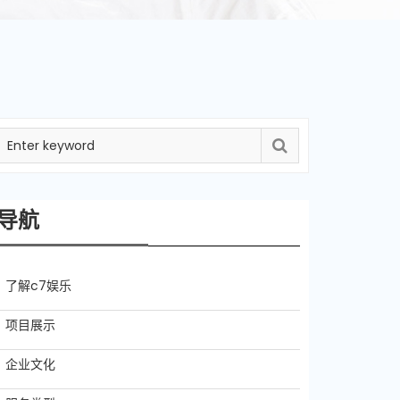
导航
了解c7娱乐
项目展示
企业文化