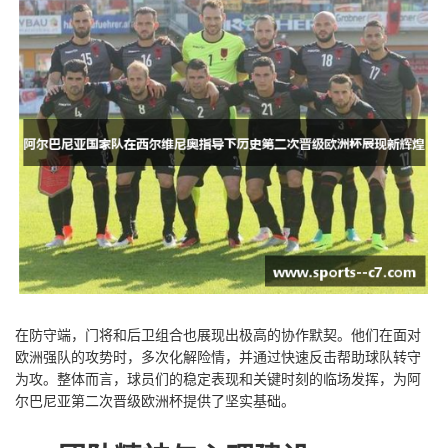
在防守端，门将和后卫组合也展现出极高的协作默契。他们在面对
欧洲强队的攻势时，多次化解险情，并通过快速反击帮助球队转守
为攻。整体而言，球员们的稳定表现和关键时刻的临场发挥，为阿
尔巴尼亚第二次晋级欧洲杯提供了坚实基础。