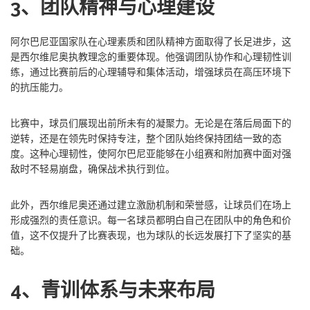
3、团队精神与心理建设
阿尔巴尼亚国家队在心理素质和团队精神方面取得了长足进步，这
是西尔维尼奥执教理念的重要体现。他强调团队协作和心理韧性训
练，通过比赛前后的心理辅导和集体活动，增强球员在高压环境下
的抗压能力。
比赛中，球员们展现出前所未有的凝聚力。无论是在落后局面下的
逆转，还是在领先时保持专注，整个团队始终保持团结一致的态
度。这种心理韧性，使阿尔巴尼亚能够在小组赛和附加赛中面对强
敌时不轻易崩盘，确保战术执行到位。
此外，西尔维尼奥还通过建立激励机制和荣誉感，让球员们在场上
形成强烈的责任意识。每一名球员都明白自己在团队中的角色和价
值，这不仅提升了比赛表现，也为球队的长远发展打下了坚实的基
础。
4、青训体系与未来布局