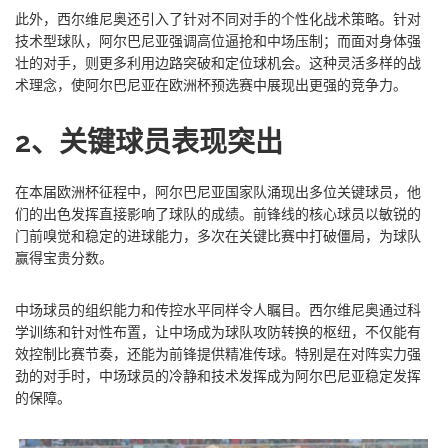
此外，西尔维尼奥还引入了针对不同对手的个性化战术策略。针对
技术型球队，阿尔巴尼亚强调高位逼抢和中场压制；而面对身体强
壮的对手，则更多利用边路突破和定位球机会。这种灵活多样的战
术理念，使阿尔巴尼亚在欧洲杯预选赛中展现出更强的竞争力。
2、关键球员表现突出
在本届欧洲杯征程中，阿尔巴尼亚国家队涌现出多位关键球员，他
们的出色发挥直接影响了球队的成绩。前锋线的核心球员以敏锐的
门前嗅觉和稳定的进球能力，多次在关键比赛中打破僵局，为球队
赢得宝贵分数。
中场球员的组织能力和传控水平同样令人瞩目。西尔维尼奥通过科
学训练和针对性布置，让中场成为球队攻防转换的枢纽，不仅能有
效控制比赛节奏，还能为前锋提供精准传球。特别是在对阵实力强
劲的对手时，中场球员的冷静和技术发挥成为阿尔巴尼亚稳定发挥
的保障。