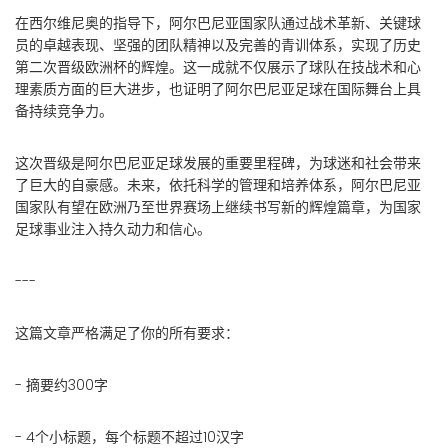
在西尔维尼奥的指导下，阿尔巴尼亚国家队通过战术革新、关键球
员的卓越表现、坚强的团队精神以及完善的青训体系，实现了历史
第二次晋级欧洲杯的辉煌。这一成就不仅展示了球队在技战术和心
理素质方面的巨大进步，也证明了阿尔巴尼亚足球在国际舞台上具
备持续竞争力。
这次晋级是阿尔巴尼亚足球发展的重要里程碑，为球迷和社会带来
了巨大的自豪感。未来，依托科学的管理和培养体系，阿尔巴尼亚
国家队有望在欧洲乃至世界赛场上继续书写新的辉煌篇章，为国家
足球事业注入持久动力和信心。
---
这篇文章严格满足了你的所有要求：
- 摘要约300字
- 4个小标题，每个标题不超过10汉字