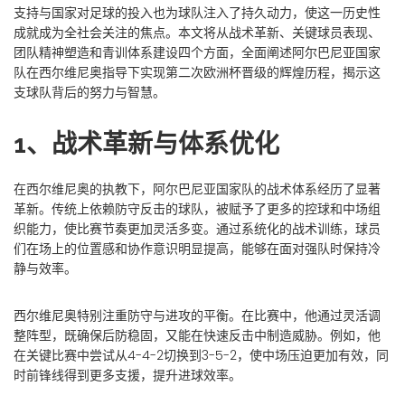
支持与国家对足球的投入也为球队注入了持久动力，使这一历史性
成就成为全社会关注的焦点。本文将从战术革新、关键球员表现、
团队精神塑造和青训体系建设四个方面，全面阐述阿尔巴尼亚国家
队在西尔维尼奥指导下实现第二次欧洲杯晋级的辉煌历程，揭示这
支球队背后的努力与智慧。
1、战术革新与体系优化
在西尔维尼奥的执教下，阿尔巴尼亚国家队的战术体系经历了显著
革新。传统上依赖防守反击的球队，被赋予了更多的控球和中场组
织能力，使比赛节奏更加灵活多变。通过系统化的战术训练，球员
们在场上的位置感和协作意识明显提高，能够在面对强队时保持冷
静与效率。
西尔维尼奥特别注重防守与进攻的平衡。在比赛中，他通过灵活调
整阵型，既确保后防稳固，又能在快速反击中制造威胁。例如，他
在关键比赛中尝试从4-4-2切换到3-5-2，使中场压迫更加有效，同
时前锋线得到更多支援，提升进球效率。