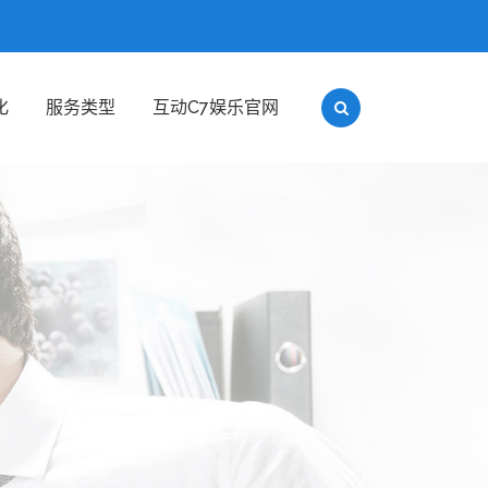
化
服务类型
互动c7娱乐官网