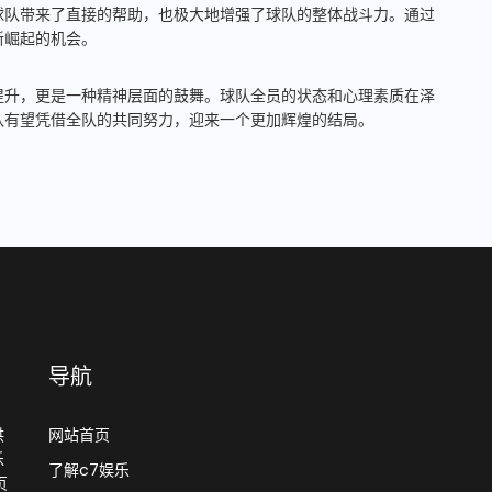
球队带来了直接的帮助，也极大地增强了球队的整体战斗力。通过
新崛起的机会。
提升，更是一种精神层面的鼓舞。球队全员的状态和心理素质在泽
队有望凭借全队的共同努力，迎来一个更加辉煌的结局。
导航
供
网站首页
乐
了解c7娱乐
页