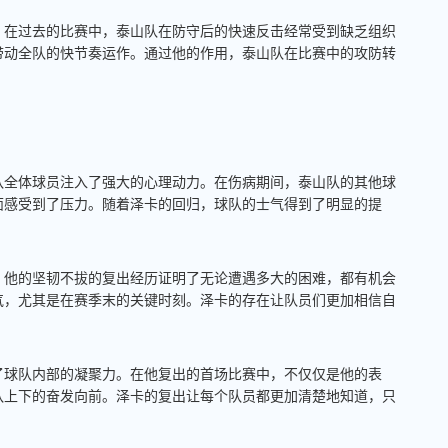
。在过去的比赛中，泰山队在防守后的快速反击经常受到缺乏组织
带动全队的快节奏运作。通过他的作用，泰山队在比赛中的攻防转
队全体球员注入了强大的心理动力。在伤病期间，泰山队的其他球
面感受到了压力。随着泽卡的回归，球队的士气得到了明显的提
。他的坚韧不拔的复出经历证明了无论遭遇多大的困难，都有机会
气，尤其是在赛季末的关键时刻。泽卡的存在让队员们更加相信自
了球队内部的凝聚力。在他复出的首场比赛中，不仅仅是他的表
队上下的奋发向前。泽卡的复出让每个队员都更加清楚地知道，只