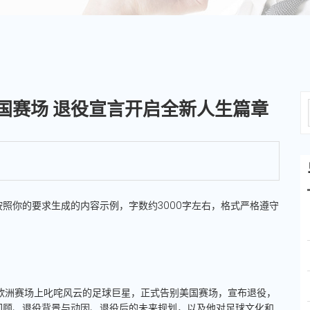
国赛场 退役宣言开启全新人生篇章
照你的要求生成的内容示例，字数约3000字左右，格式严格遵守
欧洲赛场上叱咤风云的足球巨星，正式告别美国赛场，宣布退役，
回顾、退役背景与动因、退役后的未来规划，以及他对足球文化和