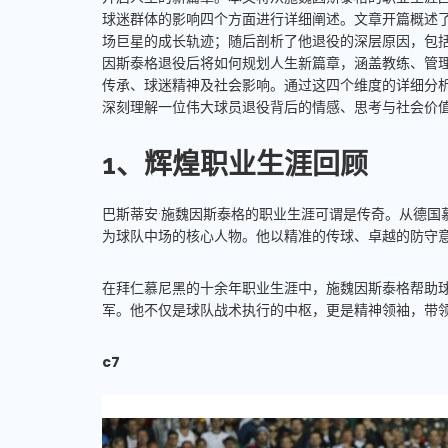
球迷群体的影响四个方面进行详细阐述。文章开篇概述
场巨星的成长轨迹；随后剖析了他退役的深层原因，包
因斯泰格退役后将如何规划人生新篇章，涵盖教练、管
传承、球迷精神及社会影响。通过这四个维度的详细分
深刻理解一位伟大球员退役背后的情感、思考与社会价
1、辉煌职业生涯回顾
巴斯蒂安·施魏因斯泰格的职业生涯可谓是传奇。从德国
为球队中场的核心人物。他以精准的传球、卓越的防守
在拜仁慕尼黑的十余年职业生涯中，施魏因斯泰格帮助
军。他不仅是球队战术执行的中枢，更是精神领袖，带
c7