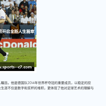
瞩目。他是德国队2014年世界杯夺冠的重要成员，以稳定的控
业生涯不仅是数字和奖杯的堆积，更体现了他对足球艺术的理解与