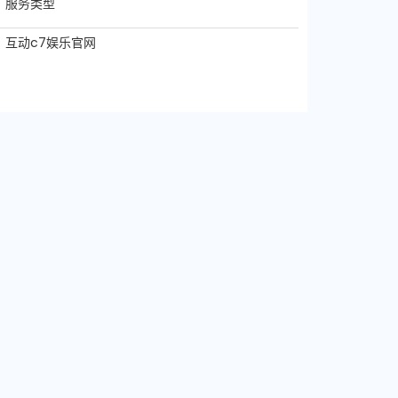
服务类型
互动c7娱乐官网