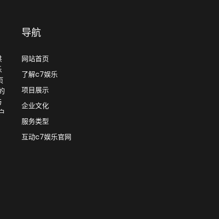
导航
供
网站首页
乐
了解c7娱乐
页
项目展示
的
与
企业文化
户
服务类型
互动c7娱乐官网