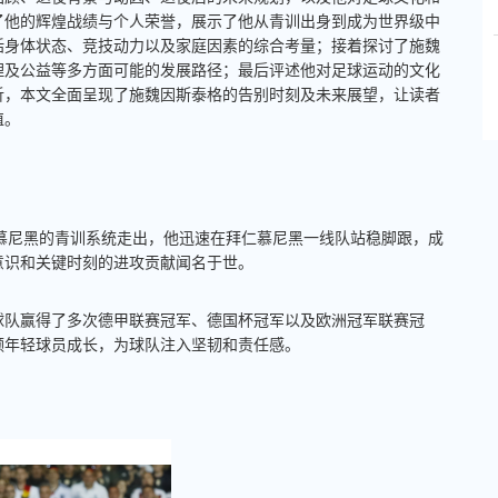
了他的辉煌战绩与个人荣誉，展示了他从青训出身到成为世界级中
括身体状态、竞技动力以及家庭因素的综合考量；接着探讨了施魏
理及公益等多方面可能的发展路径；最后评述他对足球运动的文化
析，本文全面呈现了施魏因斯泰格的告别时刻及未来展望，让读者
值。
慕尼黑的青训系统走出，他迅速在拜仁慕尼黑一线队站稳脚跟，成
意识和关键时刻的进攻贡献闻名于世。
球队赢得了多次德甲联赛冠军、德国杯冠军以及欧洲冠军联赛冠
领年轻球员成长，为球队注入坚韧和责任感。