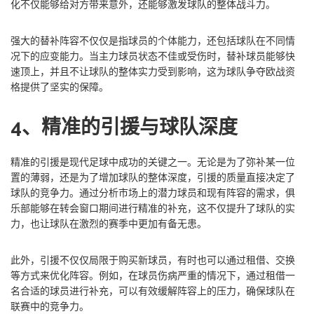
化不仅能够给对方带来意外，还能够激发球队的整体战斗力。
强大的替补阵容不仅仅是指球员的个体能力，还包括球队在不同情
况下的应变能力。当主力球员状态不佳或受伤时，替补球员能够快
速顶上，并且不让球队的整体实力受到影响，这为球队争夺欧战资
格提供了坚实的保障。
4、精准的引援与球队深度
精准的引援是现代足球中成功的关键之一。无论是为了弥补某一位
置的薄弱，还是为了增加球队的整体深度，引援的质量直接决定了
球队的竞争力。通过分析市场上的潜力球员和现有阵容的需求，俱
乐部能够在转会窗口期间进行精准的补充，这不仅提升了球队的实
力，也让球队在激烈的赛季中更加有备无患。
此外，引援不仅仅局限于购买新球员，有时也可以通过租借、交换
等方式来优化阵容。例如，在球员伤病严重的情况下，通过租借一
名合适的球员进行补充，可以有效缓解阵容上的压力，确保球队在
联赛中的竞争力。