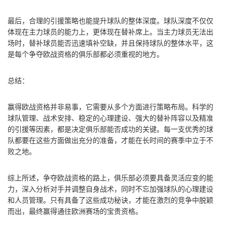
最后，合理的引援策略也能提升球队的整体深度。球队深度不仅仅
体现在主力球员的能力上，更体现在替补席上。当主力球员无法出
场时，替补球员能否迅速填补空缺，并且保持球队的整体水平，这
是每个争夺欧战资格的俱乐部都必须重视的地方。
总结：
赢得欧战资格并非易事，它需要从多个方面进行策略布局。科学的
球队管理、战术安排、稳定的心理建设、强大的替补阵容以及精准
的引援等因素，都是决定俱乐部能否成功的关键。每一支优秀的球
队都要在这些方面做出充分的准备，才能在长时间的赛季中立于不
败之地。
综上所述，争夺欧战资格的路上，俱乐部必须要具备灵活应变的能
力，深入分析对手并调整自身战术，同时不忘加强球队的心理建设
和人员管理。只有具备了这些成功秘诀，才能在激烈的竞争中脱颖
而出，最终赢得通往欧洲赛场的宝贵资格。