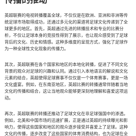
传播的推动
英超联赛的电视转播覆盖全球，不仅仅是在欧洲、亚洲和非洲等传
统足球市场取得成功，还通过多元化的渠道将足球文化传递到了全
球更多的地区。首先，英超通过先进的转播技术和专业的比赛分
析，不仅让足球本身的竞技性得到了展示，也让观众感受到了足球
背后的文化、历史和情感。这种多维度的呈现方式，强化了足球作
为一种全球性文化现象的传播力。
其次，英超联赛在各个国家和地区的本地化转播，促进了不同文化
背景的观众对足球的兴趣和认同。通过引入本地语言的解说和文化
元素的结合，英超使得足球赛事不仅仅是一个体育赛事，更是一场
文化盛宴。例如，在东南亚地区，英超比赛的转播通常伴随着当地
文化的传播和结合，这让当地观众能够更深刻地理解和喜爱这项运
动。
再次，英超联赛的转播还推动了足球文化在非足球强国中的渗透。
例如，北美和中国市场的迅速扩展，正是通过英超的持续曝光和影
响力，使得这些国家和地区的观众逐步接受并喜爱上了足球。这种
文化的传播，逐步改变了这些国家的体育消费结构，也为足球在全