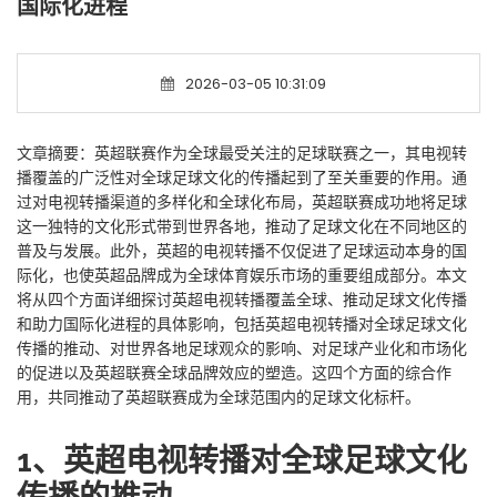
国际化进程
2026-03-05 10:31:09
文章摘要：英超联赛作为全球最受关注的足球联赛之一，其电视转
播覆盖的广泛性对全球足球文化的传播起到了至关重要的作用。通
过对电视转播渠道的多样化和全球化布局，英超联赛成功地将足球
这一独特的文化形式带到世界各地，推动了足球文化在不同地区的
普及与发展。此外，英超的电视转播不仅促进了足球运动本身的国
际化，也使英超品牌成为全球体育娱乐市场的重要组成部分。本文
将从四个方面详细探讨英超电视转播覆盖全球、推动足球文化传播
和助力国际化进程的具体影响，包括英超电视转播对全球足球文化
传播的推动、对世界各地足球观众的影响、对足球产业化和市场化
的促进以及英超联赛全球品牌效应的塑造。这四个方面的综合作
用，共同推动了英超联赛成为全球范围内的足球文化标杆。
1、英超电视转播对全球足球文化