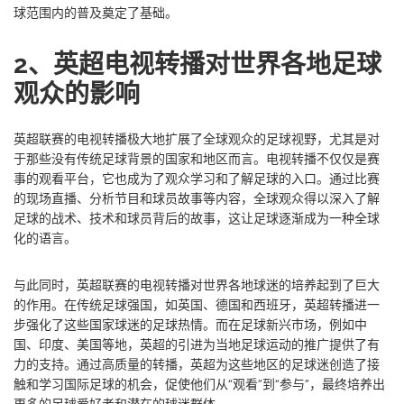
球范围内的普及奠定了基础。
2、英超电视转播对世界各地足球
观众的影响
英超联赛的电视转播极大地扩展了全球观众的足球视野，尤其是对
于那些没有传统足球背景的国家和地区而言。电视转播不仅仅是赛
事的观看平台，它也成为了观众学习和了解足球的入口。通过比赛
的现场直播、分析节目和球员故事等内容，全球观众得以深入了解
足球的战术、技术和球员背后的故事，这让足球逐渐成为一种全球
化的语言。
与此同时，英超联赛的电视转播对世界各地球迷的培养起到了巨大
的作用。在传统足球强国，如英国、德国和西班牙，英超转播进一
步强化了这些国家球迷的足球热情。而在足球新兴市场，例如中
国、印度、美国等地，英超的引进为当地足球运动的推广提供了有
力的支持。通过高质量的转播，英超为这些地区的足球迷创造了接
触和学习国际足球的机会，促使他们从“观看”到“参与”，最终培养出