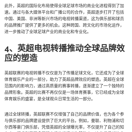
此外，英超的国际化布局使得全球足球市场的商业化进程得到了加
速。通过与各大媒体平台和广播公司的合作，英超逐步打开了包括
中国、美国、非洲等新兴市场的电视转播渠道，这为俱乐部和球员
的品牌推广提供了更多的机会。这种跨国、跨文化的市场化运作，
进一步推动了全球足球产业的商业化和专业化。
4、英超电视转播推动全球品牌效
应的塑造
英超联赛的电视转播不仅仅是为了传播足球文化，它还成为了全球
体育娱乐产业的一部分，助力了英超品牌效应的塑造。英超在全球
范围内的影响力，通过高质量的赛事转播，逐渐建立了一个独特的
品牌形象。英超的比赛不再仅仅是一场体育赛事，它已经成为全球
体育娱乐的盛宴，是全球观众日常生活的一部分。
通过全球转播，英超联赛不仅增强了自己的品牌价值，也为各个参
与俱乐部的品牌建设提供了巨大的平台。例如，曼联、利物浦和切
尔西等豪门俱乐部，凭借英超的全球曝光率，不仅提升了自己的知