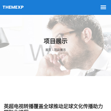
项目展示
首页 - 项目展示
英超电视转播覆盖全球推动足球文化传播助力