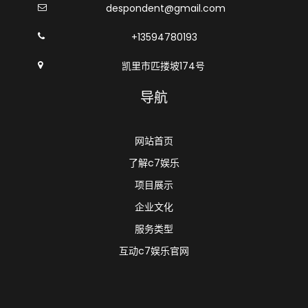
despondent@gmail.com
+13594780193
凯里市匹搂坡174号
导航
网站首页
了解c7娱乐
项目展示
企业文化
服务类型
互动c7娱乐官网