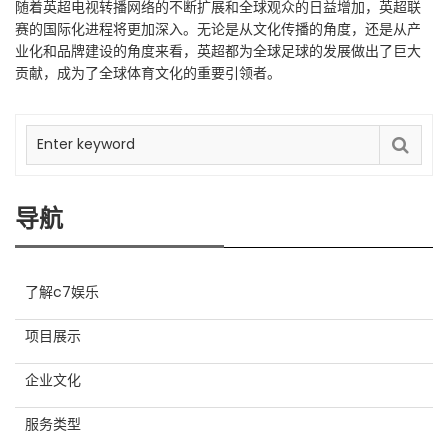
随着英超电视转播网络的不断扩展和全球观众的日益增加，英超联
赛的国际化进程将更加深入。无论是从文化传播的角度，还是从产
业化和品牌建设的角度来看，英超都为全球足球的发展做出了巨大
贡献，成为了全球体育文化的重要引领者。
导航
了解c7娱乐
项目展示
企业文化
服务类型