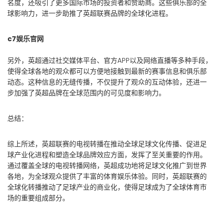
名度，还吸引了更多国际市场的投资者和赞助商。这些俱乐部的全
球影响力，进一步助推了英超联赛品牌的全球化进程。
c7娱乐官网
另外，英超通过社交媒体平台、官方APP以及网络直播等多种手段，
使得全球各地的观众都可以方便地接触到最新的赛事信息和俱乐部
动态。这种信息的无缝传播，不仅提升了观众的互动体验，还进一
步加强了英超品牌在全球范围内的可见度和影响力。
总结：
综上所述，英超联赛的电视转播在推动全球足球文化传播、促进足
球产业化进程和塑造全球品牌效应方面，发挥了至关重要的作用。
通过覆盖全球的电视转播网络，英超成功地将足球文化推广到世界
各地，为全球观众提供了丰富的体育娱乐体验。同时，英超联赛的
全球化转播推动了足球产业的商业化，使得足球成为了全球体育市
场的重要组成部分。