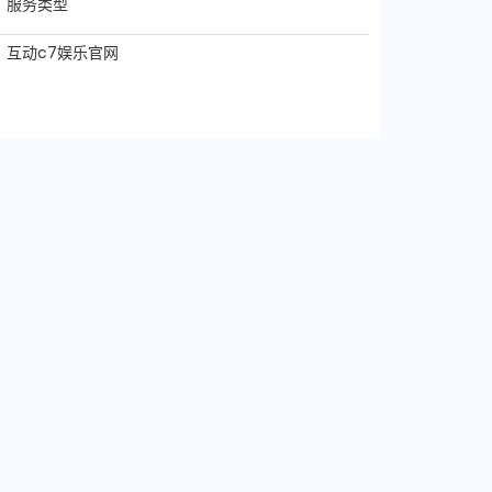
服务类型
互动c7娱乐官网