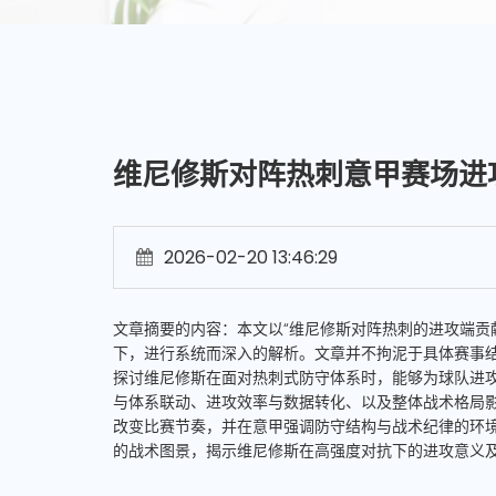
维尼修斯对阵热刺意甲赛场进
2026-02-20 13:46:29
文章摘要的内容：本文以“维尼修斯对阵热刺的进攻端贡
下，进行系统而深入的解析。文章并不拘泥于具体赛事
探讨维尼修斯在面对热刺式防守体系时，能够为球队进
与体系联动、进攻效率与数据转化、以及整体战术格局
改变比赛节奏，并在意甲强调防守结构与战术纪律的环
的战术图景，揭示维尼修斯在高强度对抗下的进攻意义