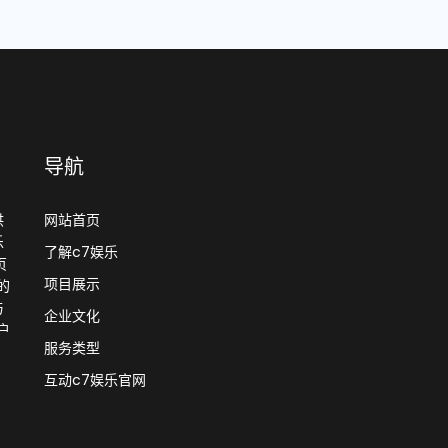
导航
供
网站首页
乐
了解c7娱乐
页
项目展示
的
与
企业文化
户
服务类型
互动c7娱乐官网