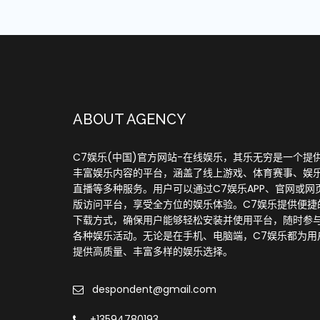
ABOUT AGENCY
C7娱乐(中国)官方网站-在线娱乐，其乐无穷是一个提
丰富娱乐内容的平台，涵盖了线上游戏、体育赛事、娱
直播等多种服务。用户可以通过C7娱乐APP、官网或网
版访问平台，享受全方位的娱乐体验。C7娱乐提供便捷
下载方式，确保用户能够轻松安装并使用平台，随时参
各种娱乐活动。无论是在手机、电脑端，C7娱乐都为用
提供高质量、丰富多样的娱乐选择。
despondent@gmail.com
+13594780193