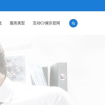
化
服务类型
互动c7娱乐官网