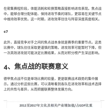
在密集赛程阶段，体能消耗和轮换策略直接影响进攻表现。焦点战
中，能够合理分配体能、保持进攻节奏的球队，更容易在关键节点
中维持效率优势。这一时期，进攻效率往往与阵容深度高度相关。
c7
此外，直接竞争对手之间的焦点战本身就是赛季的重要节点。这类
比赛中，球队往往采取更谨慎的策略，进攻效率可能暂时下降，但
一次高效进攻就可能决定比赛结果，从而对积分榜产生深远影响。
4、焦点战的联赛意义
德甲焦点战不仅是单场比赛的较量，更是联赛战术趋势的集中展
示。通过分析这些比赛，可以清晰看到各队在进攻效率和战术选择
上的共性与差异，从而把握联赛整体发展方向。