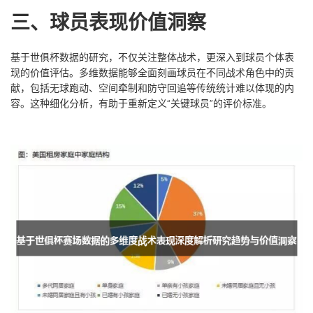
三、球员表现价值洞察
基于世俱杯数据的研究，不仅关注整体战术，更深入到球员个体表
现的价值评估。多维数据能够全面刻画球员在不同战术角色中的贡
献，包括无球跑动、空间牵制和防守回追等传统统计难以体现的内
容。这种细化分析，有助于重新定义“关键球员”的评价标准。