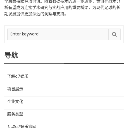
个层面持续释放价值。随着数据技术的进一步进步，世俱杯战术分
析有望成为连接学术研究与实战应用的重要桥梁，为现代足球的长
期发展提供更加深远的洞察与支持。
导航
了解c7娱乐
项目展示
企业文化
服务类型
互动c7娱乐官网