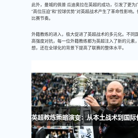
此外，曼城的佩普·瓜迪奥拉在英超的成功，引发了更为
“高位压迫”和“控球优势”对英超战术产生了革命性影
比赛节奏。
外籍教练的进入，极大促进了英超战术的多元化。不同
高强度对抗，每一位外籍教练都为英超注入了新的元素
想，还在全球化的背景下提高了联赛的整体水平。