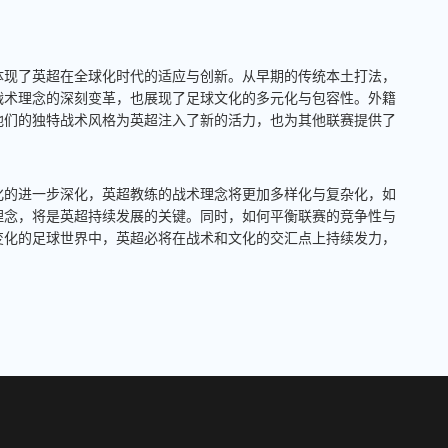
体现了英超在全球化时代的适应与创新。从早期的传统本土打法，
战术理念的深刻变革，也展现了足球文化的多元化与包容性。外籍
他们的独特战术风格为英超注入了新的活力，也为其他联赛提供了
化的进一步深化，英超教练的战术理念将更加多样化与复杂化，如
理念，将是英超持续发展的关键。同时，如何平衡联赛的竞争性与
变化的足球世界中，英超必将在战术和文化的交汇点上持续发力，