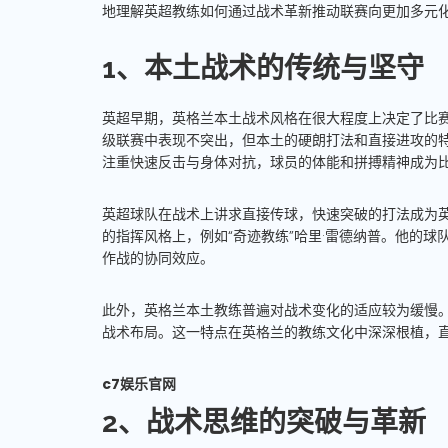
地理解英超教练如何通过战术革新推动联赛向更加多元
1、本土战术的传统与坚守
英超早期，英格兰本土战术风格在很大程度上决定了比赛
级联赛中表现不突出，但本土的硬朗打法和直接进攻的
注重快速反击与身体对抗，球员的体能和拼搏精神成为
英超球队在战术上讲求直接传球，快速突破的打法成为
的指挥风格上，例如“奇迹教练”哈里·雷德纳普。他的
作战的协同效应。
此外，英格兰本土教练普遍对战术变化的适应较为缓慢
战术布局。这一特点在英格兰的教练文化中深深根植，直
c7娱乐官网
2、战术思维的突破与革新