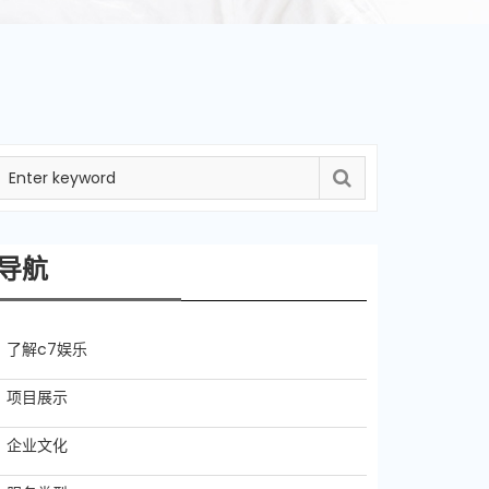
导航
了解c7娱乐
项目展示
企业文化