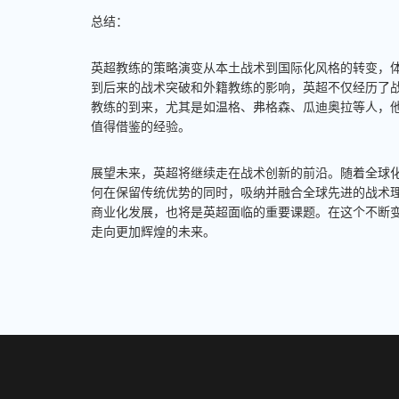
总结：
英超教练的策略演变从本土战术到国际化风格的转变，
到后来的战术突破和外籍教练的影响，英超不仅经历了
教练的到来，尤其是如温格、弗格森、瓜迪奥拉等人，
值得借鉴的经验。
展望未来，英超将继续走在战术创新的前沿。随着全球
何在保留传统优势的同时，吸纳并融合全球先进的战术
商业化发展，也将是英超面临的重要课题。在这个不断
走向更加辉煌的未来。