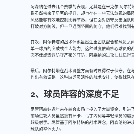
阿森纳在过去几个赛季的表现，尤其是在米克尔·阿尔特
系虽然带来了显著的提升，却也存在一些无法忽视的局
风格能够有效地控制比赛节奏，但在面对防守反击强队
打破对方防线，但一旦遇到坚固的防守，他们很难找到
其次，阿尔特塔的战术体系虽然注重团队配合和球员之
单一球员的突破或个人能力。这种过度依赖核心球员的
态不佳或遭遇防守严密的盯防，阿森纳的进攻往往显得
最后，阿尔特塔在战术调整方面有时显得过于保守。在
作出有效调整。这种缺乏灵活性的战术安排，使得球队
2、球员阵容的深度不足
尽管阿森纳近年来在转会市场上投入了大量资金，引进
前场进攻人员虽然拥有萨卡、马丁内利等年轻球员的爆
超级射手。尽管基于阿尔特塔的战术理念，阿森纳的进
球队的整体火力。