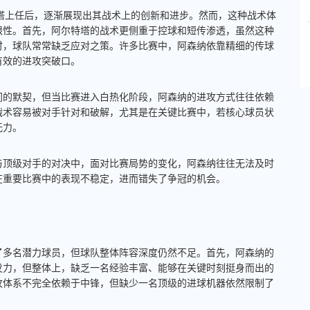
塔上任后，逐渐展现出其战术上的创新和进步。然而，这种战术体
限性。首先，阿尔特塔的战术更侧重于控球和短传渗透，虽然这种
时，球队常常缺乏应对之策。许多比赛中，阿森纳依靠精细的传球
有效的进攻突破口。
间的默契，但当比赛进入白热化阶段，阿森纳的进攻方式往往依赖
战术容易被对手针对和破解，尤其是在关键比赛中，若核心球员状
无力。
与顶级对手的对决中，面对比赛局势的变化，阿森纳往往无法及时
在重要比赛中的表现不稳定，进而错失了争冠的机会。
了多名潜力球员，但球队整体阵容深度仍然不足。首先，阿森纳的
发力，但整体上，缺乏一名经验丰富、能够在关键时刻挺身而出的
攻体系不完全依赖于中锋，但缺少一名顶级的进球机器依然限制了