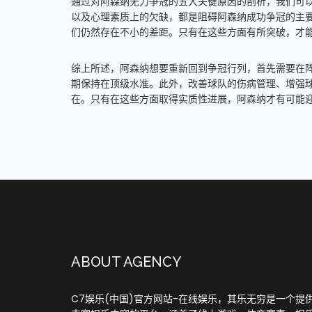
通过对阿森纳无力争冠的五大关键原因的剖析，我们可
以及心理素质上的欠缺，都是阻碍阿森纳成功争冠的主
们仍然存在不小的差距。只有在这些方面有所突破，才
综上所述，阿森纳想要重新回到争冠行列，首先需要在
期保持在顶级水准。此外，改善球队的伤病管理、增强
在。只有在这些方面取得实质性进展，阿森纳才有可能
ABOUT AGENCY
C7娱乐(中国)官方网站-在线娱乐，其乐无穷是一个提