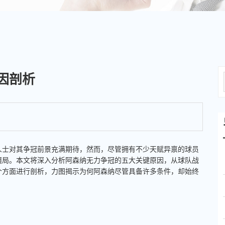
因剖析
人士对其争冠前景充满期待，然而，尽管拥有不少天赋异禀的球员
僵局。本文将深入分析阿森纳无力争冠的五大关键原因，从球队战
个方面进行剖析，力图揭示为何阿森纳尽管具备许多条件，却始终