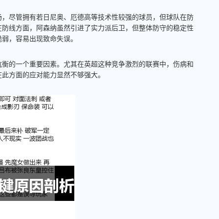
场，尽管拥有若日尼奥、厄德高等技术性较强的球员，但球队在防
在防线方面，阿森纳虽然引进了实力派后卫，但整体防守的稳定性
脆弱，容易出现致命失误。
抗衡的一个重要因素。尤其在英超这种竞争激烈的联赛中，伤病和
在此方面的应对能力显然不够强大。