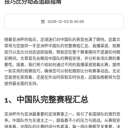
技巧比分动态追踪指南
2025-12-03 10:40:05
随着亚洲杯的临近，足球迷们对中国队的表现充满了期待。这篇文
章将为您提供一手亚洲杯中国队的完整赛程汇总、直播渠道、观赛
技巧以及比分动态追踪指南，帮助您在整个赛事期间不遗漏任何精
彩瞬间。文章首先会概括中国队的赛程安排，并分析各场比赛的重
要性。接着，我们将介绍如何通过不同的直播渠道观看比赛，提供
一些实用的观赛技巧，确保您可以轻松跟踪比分和赛事动态。无论
您是想在家观看，还是在外出时获取实时信息，这篇指南都将为您
提供最全面的支持。
1、中国队完整赛程汇总
亚洲杯作为亚洲最重要的足球赛事之一，吸引了各国球队的激烈竞
争。中国队作为东道主之一，面临着不小的压力与挑战。从赛程安
排来看，中国队的比赛时间分布紧凑，每一场比赛都至关重要，决