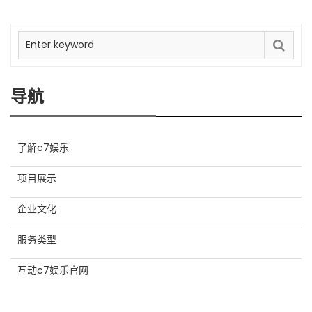
导航
了解c7娱乐
项目展示
企业文化
服务类型
互动c7娱乐官网