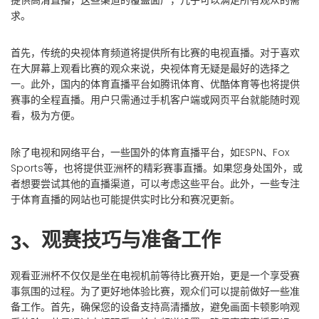
提供高清直播，这些渠道的覆盖面广，几乎可以满足所有观众的需
求。
首先，传统的央视体育频道将提供所有比赛的电视直播。对于喜欢
在大屏幕上观看比赛的观众来说，央视体育无疑是最好的选择之
一。此外，国内的体育直播平台如腾讯体育、优酷体育等也将提供
赛事的全程直播。用户只需通过手机客户端或网页平台就能随时观
看，极为方便。
除了电视和网络平台，一些国外的体育直播平台，如ESPN、Fox
Sports等，也将提供亚洲杯的精彩赛事直播。如果您身处国外，或
者想要尝试其他的直播渠道，可以考虑这些平台。此外，一些专注
于体育直播的网站也可能提供实时比分和赛况更新。
3、观赛技巧与准备工作
观看亚洲杯不仅仅是坐在电视机前等待比赛开始，更是一个享受赛
事氛围的过程。为了更好地体验比赛，观众们可以提前做好一些准
备工作。首先，确保您的设备支持高清播放，避免画面卡顿影响观