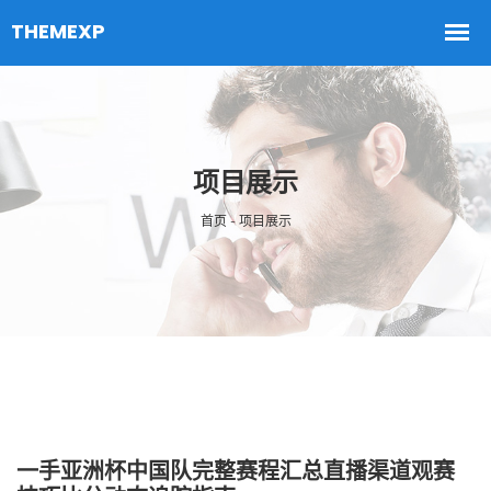
项目展示
首页 - 项目展示
一手亚洲杯中国队完整赛程汇总直播渠道观赛