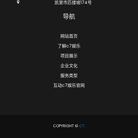
凯里市匹搂坡174号
导航
网站首页
了解c7娱乐
项目展示
企业文化
服务类型
互动c7娱乐官网
COPYRIGHT ©
C7
.