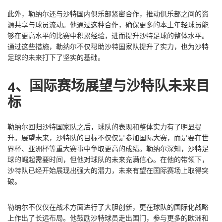
此外，勒纳尔还与沙特国内俱乐部紧密合作，推动俱乐部之间的资
源共享与球员流动。他通过这种合作，确保更多的本土年轻球员能
够在更高水平的比赛中积累经验，进而提升沙特足球的整体水平。
通过这些措施，勒纳尔不仅帮助沙特国家队提升了实力，也为沙特
足球的未来打下了坚实的基础。
4、国际赛场展望与沙特队未来目
标
勒纳尔回归沙特国家队之后，球队的表现和整体实力有了明显提
升。展望未来，沙特队的目标不仅仅是参加国际大赛，而是要在世
界杯、亚洲杯等重大赛事中争取更高的成绩。勒纳尔深知，沙特足
球的崛起需要时间，但他对球队的未来充满信心。在他的带领下，
沙特队已经开始展现出强大的潜力，未来有望在国际赛场上取得突
破。
勒纳尔不仅仅在战术方面进行了大胆创新，更在球队的国际化战略
上作出了长远布局。他鼓励沙特球员走出国门，参与更多的欧洲和