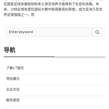
在国家足球发展规划和本土球员培养方面得到了长足的进展。未
来，沙特足球有望在国际大赛中取得更高的荣誉，成为亚洲乃至世
界足球强国之一。而
导航
了解c7娱乐
项目展示
企业文化
服务类型