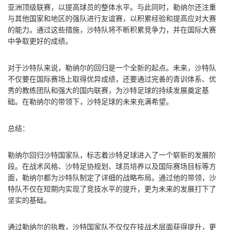
亚洲顶级联赛，以提高球员的整体水平。与此同时，勒纳尔还注重
与其他国家和地区的强队进行友谊赛，以积累经验和提高应对大赛
的能力。通过这些措施，沙特队将不断积累竞争力，并在国际大赛
中争取更好的成绩。
对于沙特队来说，勒纳尔的回归是一个全新的起点。未来，沙特队
不仅要在国际赛场上取得优异成绩，还要通过完善的青训体系、优
秀的教练团队和强大的国内联赛，为沙特足球的持续发展奠定基
础。在勒纳尔的带领下，沙特足球的未来充满希望。
总结：
勒纳尔回归沙特国家队，标志着沙特足球进入了一个崭新的发展阶
段。在战术风格、沙特足协规划、球员培养以及国际赛场目标等方
面，勒纳尔都为沙特队制定了详细的战略布局。通过他的带领，沙
特队不仅在短期内实现了竞技水平的提升，更为未来的发展打下了
坚实的基础。
通过勒纳尔的执教，沙特国家队不仅仅在技战术层面获得提升，更