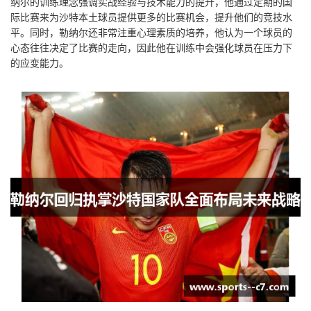
纳尔的训练理念强调实战经验与技术能力的提升，他通过定期的国
际比赛来为沙特本土球员提供更多的比赛机会，提升他们的竞技水
平。同时，勒纳尔还非常注重心理素质的培养，他认为一个球员的
心态往往决定了比赛的走向，因此他在训练中会强化球员在压力下
的应变能力。