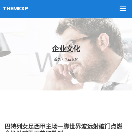
企业文化
首页 - 企业文化
巴特列女足西甲主场一脚世界波远射破门点燃