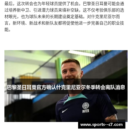
最后，这次转会也为年轻球员提供了机会。巴黎圣日耳曼可能会通
过培养新中卫、引进潜力球员来填补空缺，这不仅考验俱乐部的选
材眼光，也为球队未来的长期建设奠定基础。对什克里尼亚尔而
言，新环境、新战术和新队友都将促使他进一步完善自己的职业技
能。