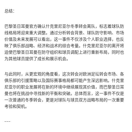
总结：
巴黎圣日耳曼官方确认什克里尼亚尔冬季转会离队，标志着球队防
线格局将迎来重大调整。通过分析转会背景、球队防守影响、市场
价值及未来发展可以看出，这一事件不仅涉及个人职业选择，也反
映了俱乐部战略、经济和战术的综合考量。什克里尼亚尔的离开将
迫使巴黎圣日耳曼在防守组织和球员调配上进行重新布局，同时也
为其他球员提供了成长和展示机会。
与此同时，从更宏观的角度看，这次转会对欧洲足坛转会市场、各
俱乐部的引援策略以及国际赛事格局都可能产生深远影响。什克里
尼亚尔的职业发展将在新的环境中继续展现其价值，而巴黎圣日耳
曼也将在挑战中寻找新的平衡和突破。总体而言，这一事件不仅是
一次普通的冬季转会，更是对球队与球员双方战略布局的一次重要
考验和契机。
---