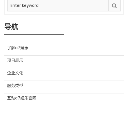
导航
了解c7娱乐
项目展示
企业文化
服务类型
互动c7娱乐官网