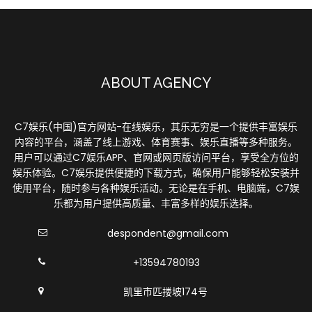
ABOUT AGENCY
C7娱乐(中国)官方网站-在线娱乐，其乐无穷是一个提供丰富娱乐
内容的平台，涵盖了线上游戏、体育赛事、娱乐直播等多种服务。
用户可以通过C7娱乐APP、官网或网页版访问平台，享受全方位的
娱乐体验。C7娱乐提供便捷的下载方式，确保用户能够轻松安装并
使用平台，随时参与各种娱乐活动。无论是在手机、电脑端，C7娱
乐都为用户提供高质量、丰富多样的娱乐选择。
despondent@gmail.com
+13594780193
凯里市匹搂坡174号