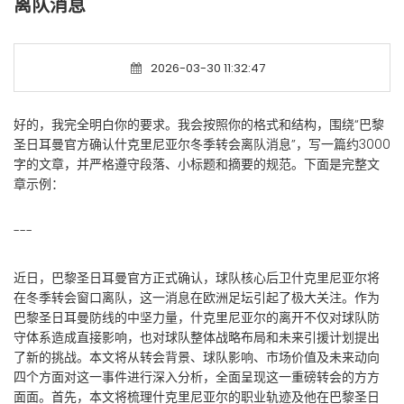
离队消息
2026-03-30 11:32:47
好的，我完全明白你的要求。我会按照你的格式和结构，围绕“巴黎
圣日耳曼官方确认什克里尼亚尔冬季转会离队消息”，写一篇约3000
字的文章，并严格遵守段落、小标题和摘要的规范。下面是完整文
章示例：
---
近日，巴黎圣日耳曼官方正式确认，球队核心后卫什克里尼亚尔将
在冬季转会窗口离队，这一消息在欧洲足坛引起了极大关注。作为
巴黎圣日耳曼防线的中坚力量，什克里尼亚尔的离开不仅对球队防
守体系造成直接影响，也对球队整体战略布局和未来引援计划提出
了新的挑战。本文将从转会背景、球队影响、市场价值及未来动向
四个方面对这一事件进行深入分析，全面呈现这一重磅转会的方方
面面。首先，本文将梳理什克里尼亚尔的职业轨迹及他在巴黎圣日