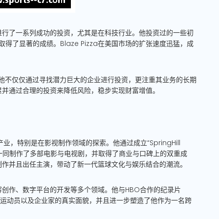
进行了一系列成功的投资，尤其是在科技行业。他投资过的一些初
”，都取得了显著的成绩。Blaze Pizza在美国市场的扩张速度迅猛，成
”。他不仅仅通过寻找潜力巨大的企业进行投资，更注重其业务的长期
累并通过合理的投资来降低风险，稳步实现财富增值。
特别是在影视制作领域的探索。他通过成立“SpringHill
 Carter 一同制作了多部电影与电视剧，并取得了商业与口碑上的双重成
制作并且出任主演，带动了新一代篮球文化与娱乐结合的潮流。
创作、数字平台的开发等多个领域。他与HBO合作的纪录片
星、运动员以及企业家的真实面貌，并且进一步塑造了他作为一名跨