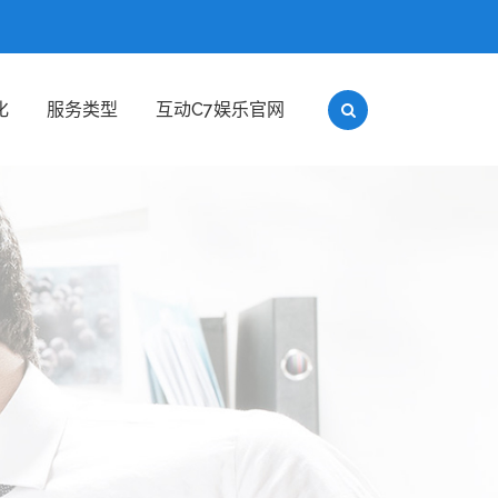
化
服务类型
互动c7娱乐官网