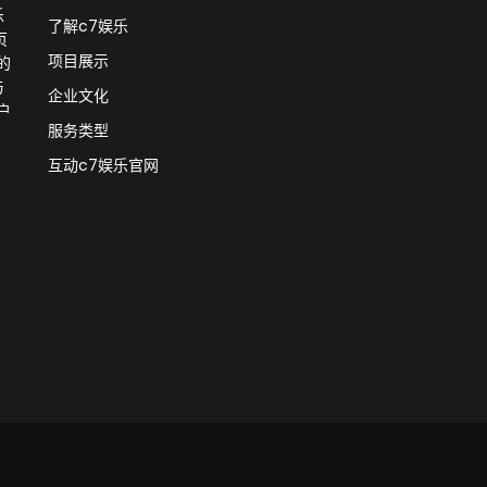
乐
了解c7娱乐
页
项目展示
的
与
企业文化
户
服务类型
互动c7娱乐官网