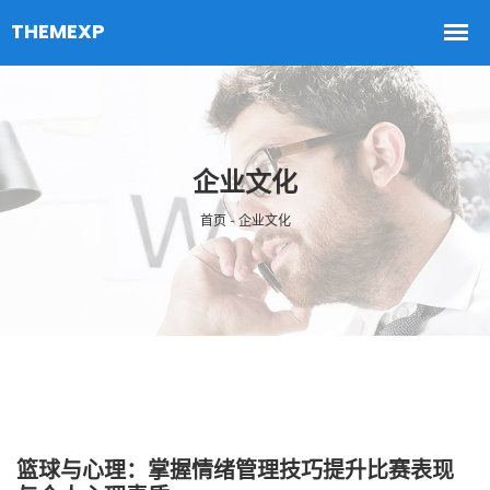
企业文化
首页 - 企业文化
篮球与心理：掌握情绪管理技巧提升比赛表现