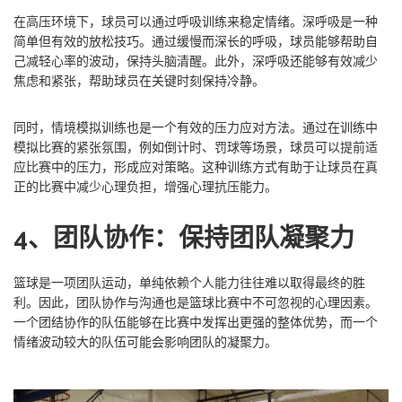
在高压环境下，球员可以通过呼吸训练来稳定情绪。深呼吸是一种
简单但有效的放松技巧。通过缓慢而深长的呼吸，球员能够帮助自
己减轻心率的波动，保持头脑清醒。此外，深呼吸还能够有效减少
焦虑和紧张，帮助球员在关键时刻保持冷静。
同时，情境模拟训练也是一个有效的压力应对方法。通过在训练中
模拟比赛的紧张氛围，例如倒计时、罚球等场景，球员可以提前适
应比赛中的压力，形成应对策略。这种训练方式有助于让球员在真
正的比赛中减少心理负担，增强心理抗压能力。
4、团队协作：保持团队凝聚力
篮球是一项团队运动，单纯依赖个人能力往往难以取得最终的胜
利。因此，团队协作与沟通也是篮球比赛中不可忽视的心理因素。
一个团结协作的队伍能够在比赛中发挥出更强的整体优势，而一个
情绪波动较大的队伍可能会影响团队的凝聚力。