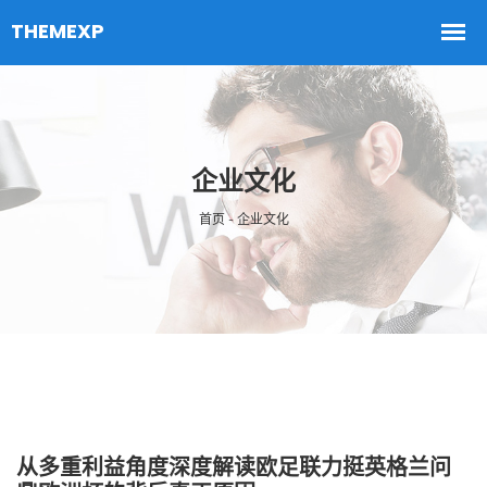
企业文化
首页 - 企业文化
从多重利益角度深度解读欧足联力挺英格兰问