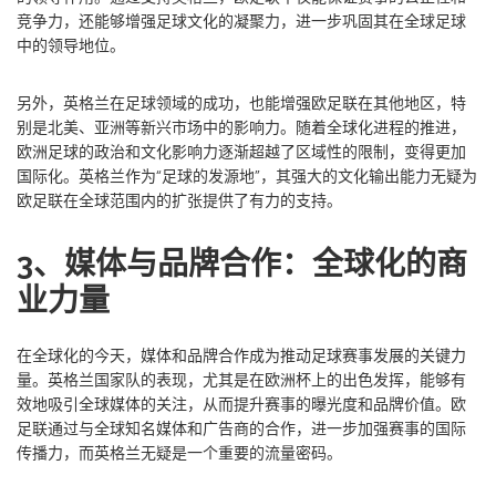
竞争力，还能够增强足球文化的凝聚力，进一步巩固其在全球足球
中的领导地位。
另外，英格兰在足球领域的成功，也能增强欧足联在其他地区，特
别是北美、亚洲等新兴市场中的影响力。随着全球化进程的推进，
欧洲足球的政治和文化影响力逐渐超越了区域性的限制，变得更加
国际化。英格兰作为“足球的发源地”，其强大的文化输出能力无疑为
欧足联在全球范围内的扩张提供了有力的支持。
3、媒体与品牌合作：全球化的商
业力量
在全球化的今天，媒体和品牌合作成为推动足球赛事发展的关键力
量。英格兰国家队的表现，尤其是在欧洲杯上的出色发挥，能够有
效地吸引全球媒体的关注，从而提升赛事的曝光度和品牌价值。欧
足联通过与全球知名媒体和广告商的合作，进一步加强赛事的国际
传播力，而英格兰无疑是一个重要的流量密码。