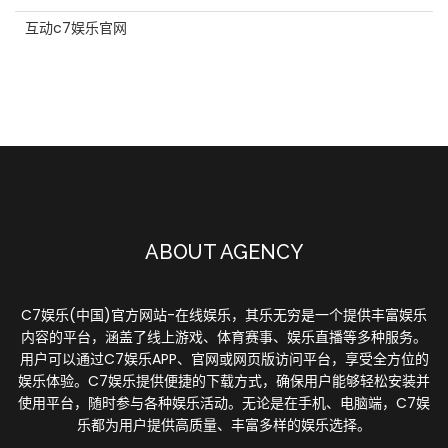
互动c7娱乐官网
ABOUT AGENCY
C7娱乐(中国)官方网站-在线娱乐，其乐无穷是一个提供丰富娱乐
内容的平台，涵盖了线上游戏、体育赛事、娱乐直播等多种服务。
用户可以通过C7娱乐APP、官网或网页版访问平台，享受全方位的
娱乐体验。C7娱乐提供便捷的下载方式，确保用户能够轻松安装并
使用平台，随时参与各种娱乐活动。无论是在手机、电脑端，C7娱
乐都为用户提供高质量、丰富多样的娱乐选择。