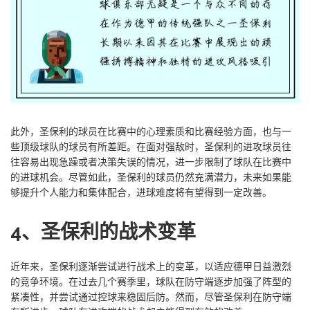
此外，圣保利的球员在比赛中的心理素质和比赛经验方面，也与一
些顶级球队的球员有所差距。在面对强敌时，圣保利的进攻球员往
往容易出现急躁或者决策失误的情况，进一步限制了球队在比赛中
的进球机会。尽管如此，圣保利的球员仍然充满潜力，未来如果能
够提升个人能力和集体配合，进球难度将有望得到一定改善。
4、圣保利的战术变革
近年来，圣保利逐渐尝试进行战术上的变革，以适应德甲日益激烈
的竞争环境。在过去几个赛季里，球队在防守端逐步加强了阵型的
紧凑性，并尝试通过控球来稳固后防。然而，尽管圣保利在防守端