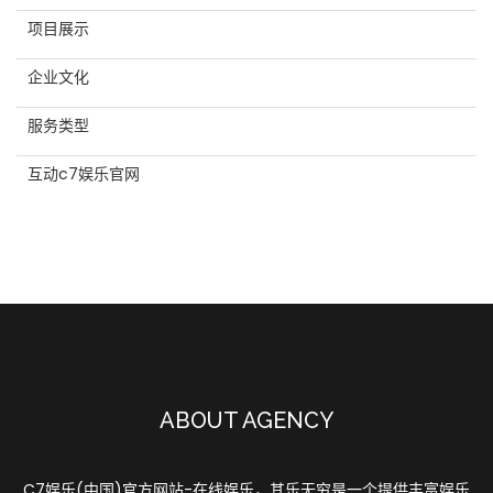
项目展示
企业文化
服务类型
互动c7娱乐官网
ABOUT AGENCY
C7娱乐(中国)官方网站-在线娱乐，其乐无穷是一个提供丰富娱乐