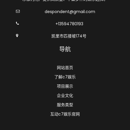
despondent@gmail.com
+13594780193
凯里市匹搂坡174号
导航
网站首页
了解c7娱乐
项目展示
企业文化
服务类型
互动c7娱乐官网