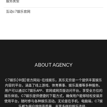
服务类型
互动c7娱乐官网
ABOUT AGENCY
C7娱乐(中国)官方网站-在线娱乐，其乐无穷是一个提供丰富娱乐
内容的平台，涵盖了线上游戏、体育赛事、娱乐直播等多种服务。
用户可以通过C7娱乐APP、官网或网页版访问平台，享受全方位的
娱乐体验。C7娱乐提供便捷的下载方式，确保用户能够轻松安装并
使用平台，随时参与各种娱乐活动。无论是在手机、电脑端，C7娱
乐都为用户提供高质量、丰富多样的娱乐选择。