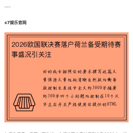
---
c7娱乐官网