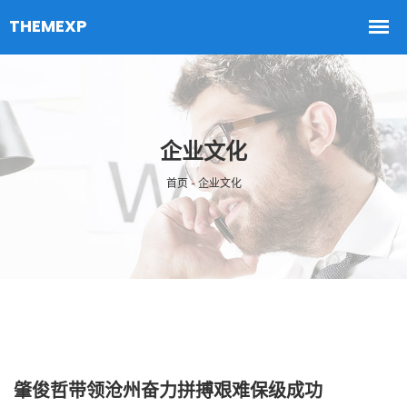
企业文化
首页 - 企业文化
肇俊哲带领沧州奋力拼搏艰难保级成功