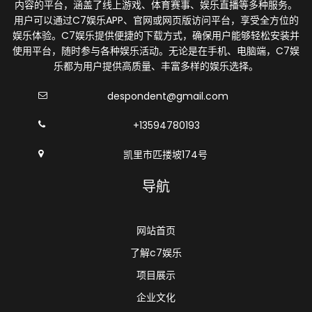
内容的平台，涵盖了线上游戏、体育赛事、娱乐直播等多种服务。
用户可以通过C7娱乐APP、官网或网页版访问平台，享受全方位的
娱乐体验。C7娱乐提供便捷的下载方式，确保用户能够轻松安装并
使用平台，随时参与各种娱乐活动。无论是在手机、电脑端，C7娱
乐都为用户提供高质量、丰富多样的娱乐选择。
despondent@gmail.com
+13594780193
凯里市匹搂坡174号
导航
网站首页
了解c7娱乐
项目展示
企业文化