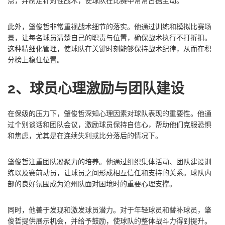
点，并制定针对性战术，使球队在比赛中常常占据主动。
此外，肇俊哲非常重视战术细节的落实。他通过训练和模拟比赛场
景，让每名球员清楚自己的职责与位置，确保战术执行不打折扣。
这种精细化管理，使球队在关键时刻能够保持战术纪律，从而在积
分榜上稳住位置。
2、球员心理激励与团队建设
在保级的压力下，肇俊哲深知心理因素对球队表现的重要性。他通
过个别谈话和团队会议，激励球员保持自信心，帮助他们克服恐惧
和焦虑，尤其是在连续失利或比分落后的情况下。
肇俊哲注重团队凝聚力的培养。他通过组织集体活动、团队建设训
练以及赛前动员，让球员之间形成相互信任和支持的关系。球队内
部的良好氛围成为沧州队面对困境时的重要心理支撑。
同时，他善于发现和激发球员潜力。对于年轻球员和替补球员，肇
俊哲提供展示机会，并给予鼓励，使球队的整体战斗力得到提升。