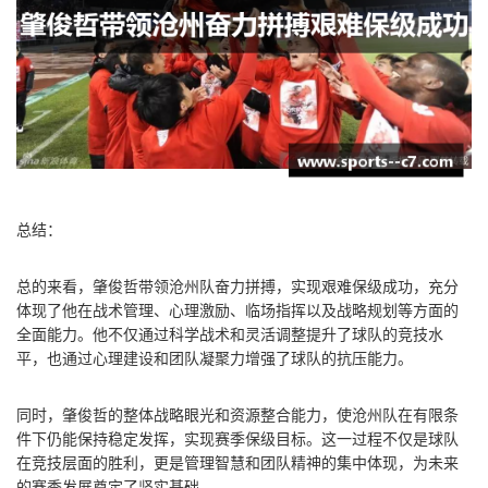
总结：
总的来看，肇俊哲带领沧州队奋力拼搏，实现艰难保级成功，充分
体现了他在战术管理、心理激励、临场指挥以及战略规划等方面的
全面能力。他不仅通过科学战术和灵活调整提升了球队的竞技水
平，也通过心理建设和团队凝聚力增强了球队的抗压能力。
同时，肇俊哲的整体战略眼光和资源整合能力，使沧州队在有限条
件下仍能保持稳定发挥，实现赛季保级目标。这一过程不仅是球队
在竞技层面的胜利，更是管理智慧和团队精神的集中体现，为未来
的赛季发展奠定了坚实基础。