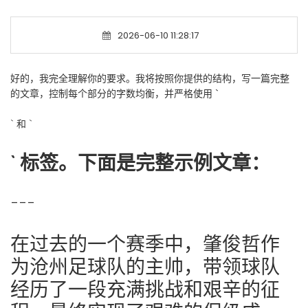
2026-06-10 11:28:17
好的，我完全理解你的要求。我将按照你提供的结构，写一篇完整
的文章，控制每个部分的字数均衡，并严格使用 `
` 和 `
` 标签。下面是完整示例文章：
---
在过去的一个赛季中，肇俊哲作
为沧州足球队的主帅，带领球队
经历了一段充满挑战和艰辛的征