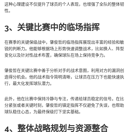
这种心理建设不仅提升了球员的个人表现，也增强了全队的整体韧
性。
3、关键比赛中的临场指挥
在赛季的关键保级战中，肇俊哲的临场指挥展现出丰富的经验和敏
锐的判断力。他能够根据场上形势快速调整战术，比如换人、阵型
变化以及针对性战术布置，确保球队在场上保持竞争力。
肇俊哲在关键比赛中善于分析对手的战术意图，利用对方的漏洞创
造得分机会。他的战术指令简明清晰，让球员在压力下也能快速执
行，最大化发挥球队潜力。
此外，他在比赛中保持冷静与专注，传递给球员稳定的信号。在比
分紧张或者关键时刻，肇俊哲的镇定指挥不仅避免了失误，也帮助
球队稳住心态，为最终保级打下坚实基础。
4、整体战略规划与资源整合